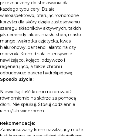
przeznaczony do stosowania dla
każdego typu cery. Działa
wieloaspektowo, oferując różnorodne
korzyści dla skóry dzięki zastosowaniu
szeregu składników aktywnych, takich
jak ceramidy, aloes, masło shea, masło
mango, wąkrotka azjatycka, kwas
hialuronowy, pantenol, alantoina czy
mocznik. Krem działa intensywnie
nawilżająco, kojąco, odżywczo i
regenerująco, a także chroni i
odbudowuje barierę hydrolipidową.
Sposób użycia:
Niewielką ilość kremu rozprowadź
równomiernie na skórze za pomocą
dłoni. Nie spłukuj. Stosuj codziennie
rano i/lub wieczorem.
Rekomendacje:
Zaawansowany krem nawilżający może
być łączony ze wszystkimi składnikami