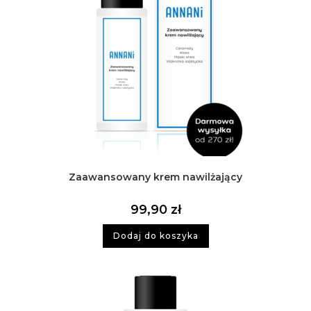
Zaawansowany krem nawilżający
99,90
zł
Dodaj do koszyka