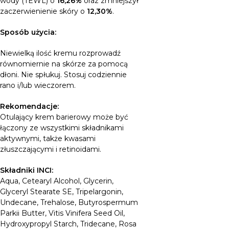
wody (TEWL) o
16,26%
oraz zmniejszył
zaczerwienienie skóry o
12,30%
.
Sposób użycia:
Niewielką ilość kremu rozprowadź
równomiernie na skórze za pomocą
dłoni. Nie spłukuj. Stosuj codziennie
rano i/lub wieczorem.
Rekomendacje:
Otulający krem barierowy może być
łączony ze wszystkimi składnikami
aktywnymi, także kwasami
złuszczającymi i retinoidami.
Składniki INCI:
Aqua, Cetearyl Alcohol, Glycerin,
Glyceryl Stearate SE, Tripelargonin,
Undecane, Trehalose, Butyrospermum
Parkii Butter, Vitis Vinifera Seed Oil,
Hydroxypropyl Starch, Tridecane, Rosa