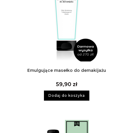
Emulgujące masełko do demakijażu
59,90
zł
Dodaj do koszyka